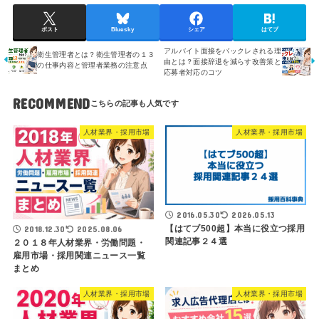
ポスト
Bluesky
シェア
はてブ
アルバイト面接をバックレされる理
衛生管理者とは？衛生管理者の１３
由とは？面接辞退を減らす改善策と
の仕事内容と管理者業務の注意点
応募者対応のコツ
RECOMMEND
人材業界・採用市場
人材業界・採用市場
2016.05.30
2026.05.13
【はてブ500超】本当に役立つ採用
2018.12.30
2025.08.06
関連記事２４選
２０１８年人材業界・労働問題・
雇用市場・採用関連ニュース一覧
まとめ
人材業界・採用市場
人材業界・採用市場