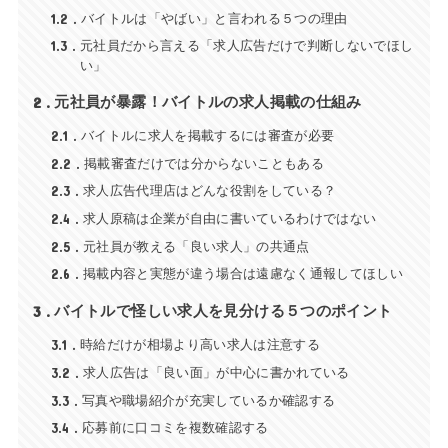
1.2
バイトルは「やばい」と言われる５つの理由
1.3
元社員だから言える「求人広告だけで判断しないでほし
い」
2
元社員が暴露！バイトルの求人掲載の仕組み
2.1
バイトルに求人を掲載するには審査が必要
2.2
掲載審査だけでは分からないこともある
2.3
求人広告代理店はどんな役割をしている？
2.4
求人原稿は企業が自由に書いているわけではない
2.5
元社員が教える「良い求人」の共通点
2.6
掲載内容と実態が違う場合は遠慮なく通報してほしい
3
バイトルで怪しい求人を見分ける５つのポイント
3.1
時給だけが相場より高い求人は注意する
3.2
求人広告は「良い面」が中心に書かれている
3.3
写真や職場紹介が充実しているか確認する
3.4
応募前に口コミを複数確認する