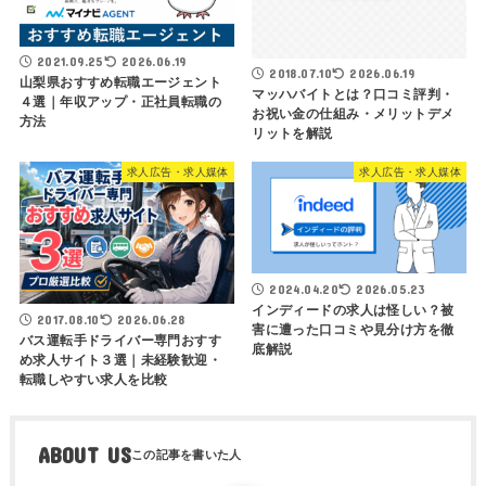
2021.09.25
2026.06.19
2018.07.10
2026.06.19
山梨県おすすめ転職エージェント
マッハバイトとは？口コミ評判・
４選｜年収アップ・正社員転職の
お祝い金の仕組み・メリットデメ
方法
リットを解説
求人広告・求人媒体
求人広告・求人媒体
2024.04.20
2026.05.23
インディードの求人は怪しい？被
2017.08.10
2026.06.28
害に遭った口コミや見分け方を徹
バス運転手ドライバー専門おすす
底解説
め求人サイト３選｜未経験歓迎・
転職しやすい求人を比較
ABOUT US