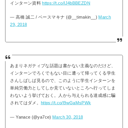
インターン資料
https://t.co/lJ4bBBEZDN
— 高橋 誠二 / ベースマキナ (@__timakin__)
March
29, 2018
あまりネガティブな話題は書かない主義なのだけど、
インターンでろくでもない目に遭って帰ってくる学生
さんしばしば見るので、このように学生インターンを
単純労働力としてしか見ていないところへ行ってしま
わないよう挙げておく。人から与えられる達成感に騙
されてはダメ。
https://t.co/l9wGaMsPWk
— Yanace (@ya7ce)
March 30, 2018