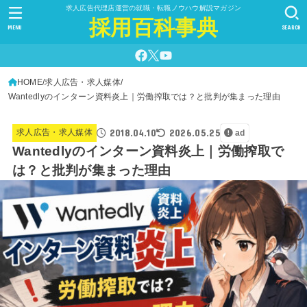
求人広告代理店運営の就職・転職ノウハウ解説マガジン
採用百科事典
MENU
SEARCH
HOME
求人広告・求人媒体
Wantedlyのインターン資料炎上｜労働搾取では？と批判が集まった理由
2018.04.10
2026.05.25
求人広告・求人媒体
ad
Wantedlyのインターン資料炎上｜労働搾取で
は？と批判が集まった理由