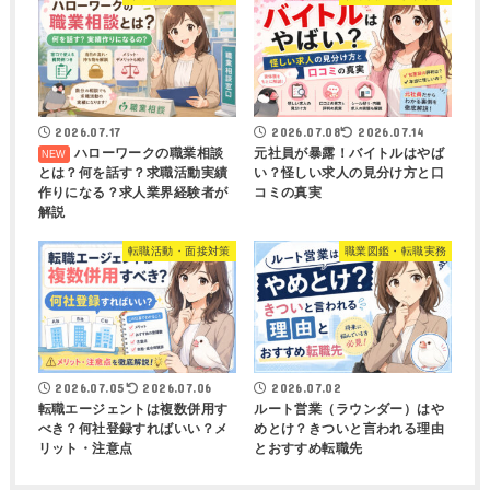
2026.07.17
2026.07.08
2026.07.14
ハローワークの職業相談
元社員が暴露！バイトルはやば
とは？何を話す？求職活動実績
い？怪しい求人の見分け方と口
作りになる？求人業界経験者が
コミの真実
解説
転職活動・面接対策
職業図鑑・転職実務
2026.07.05
2026.07.06
2026.07.02
転職エージェントは複数併用す
ルート営業（ラウンダー）はや
べき？何社登録すればいい？メ
めとけ？きついと言われる理由
リット・注意点
とおすすめ転職先