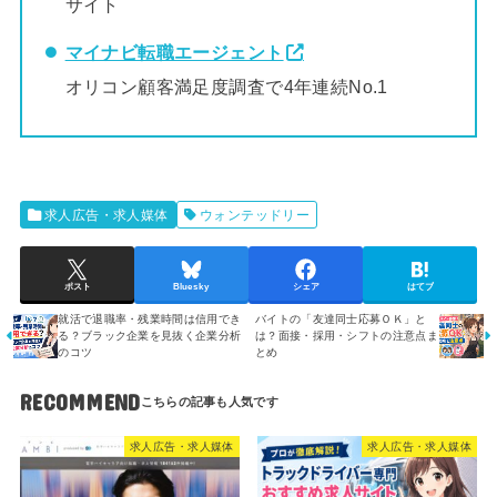
サイト
マイナビ転職エージェント
オリコン顧客満足度調査で4年連続No.1
求人広告・求人媒体
ウォンテッドリー
ポスト
Bluesky
シェア
はてブ
就活で退職率・残業時間は信用でき
バイトの「友達同士応募ＯＫ」と
る？ブラック企業を見抜く企業分析
は？面接・採用・シフトの注意点ま
のコツ
とめ
RECOMMEND
求人広告・求人媒体
求人広告・求人媒体