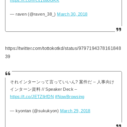
https://t.co/mcs1s8oGKK
— raven (@raven_38_)
March 30, 2018
https://twitter.com/tottokotkd/status/9797194378161848
39
それインターンって言っていいん? 案件だ – 人事向け
インターン資料 // Speaker Deck –
https://t.co/JETZIlrfDN
#NowBrowsing
— kyontan (@sukukyon)
March 29, 2018