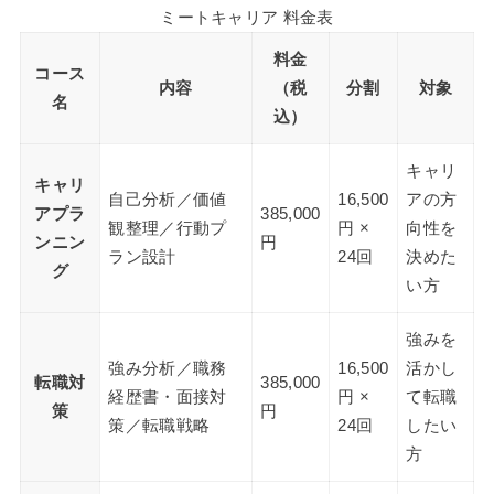
ミートキャリア 料金表
料金
コース
内容
（税
分割
対象
名
込）
キャリ
キャリ
自己分析／価値
16,500
アの方
アプラ
385,000
観整理／行動プ
円 ×
向性を
ンニン
円
ラン設計
24回
決めた
グ
い方
強みを
強み分析／職務
16,500
活かし
転職対
385,000
経歴書・面接対
円 ×
て転職
策
円
策／転職戦略
24回
したい
方