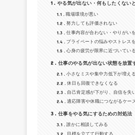
1
やる気が出ない・何もしたくない
1.1
職場環境が悪い
1.2
努力しても評価されない
1.3
仕事内容が合わない・やりがい
1.4
プライベートの悩みやストレス
1.5
心身の疲労が限界に近づいてい
2
仕事のやる気が出ない状態を放置
2.1
小さなミスや集中力低下が増え
2.2
休日も回復できなくなる
2.3
自己肯定感が下がり、自信を失
2.4
適応障害や休職につながるケー
3
仕事をやる気にするための対処法
3.1
誰かに相談してみる
3.2
目標を立てて行動する