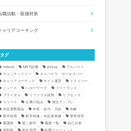
転職活動・面接対策
キャリアコーチング
タグ
indeed
MBTI診断
pickup
アルバイト
ウォンテッドリー
キャバクラ・ガールズバー
キャリアコーチング
サイト運営
ドライバー
ニュース
ハローワーク
フリーランス
ブライダル
リファラル採用
リブセンス
リリース
仕事の悩み
例文テンプレ
内定者懇親会
年収・給与・月給
年齢
新卒採用
新卒研修・内定者研修
業界研究
看護師
第二新卒
職業一覧
自己分析
薬剤師
衛生管理
転職エージェント