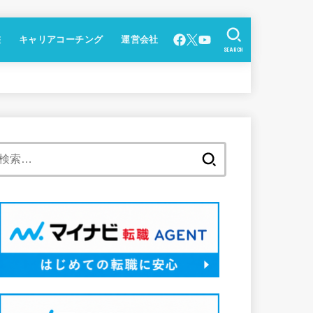
鑑
キャリアコーチング
運営会社
SEARCH
検
索: