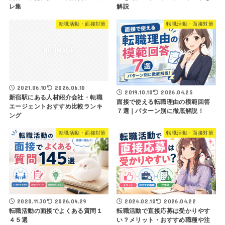
レ集
解説
転職活動・面接対策
転職活動・面接対策
2021.06.10
2026.06.10
2019.10.10
2026.04.25
新宿駅にある人材紹介会社・転職
面接で使える転職理由の模範回答
エージェントおすすめ比較ランキ
７選｜パターン別に徹底解説！
ング
転職活動・面接対策
転職活動・面接対策
2020.11.30
2026.04.29
2024.02.10
2026.04.22
転職活動の面接でよくある質問１
転職活動で直接応募は受かりやす
４５選
い？メリット・おすすめ職種や注