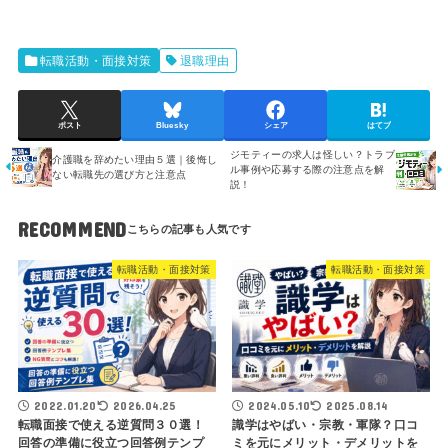
転職活動・面接対策
退職理由
ポスト
Bluesky
シェア
はてブ
ジモティーの求人は怪しい？トラブ
介護職を辞めたい理由５選｜後悔し
ル事例や応募する際の注意点を解
ない転職先の選び方と注意点
説！
RECOMMEND
転職活動・面接対策
転職活動・面接対策
2022.01.20
2026.04.25
2024.05.10
2025.08.14
転職面接で使える逆質問３０選！
識学はやばい・宗教・軍隊？口コ
回答の準備に役立つ回答例テンプ
ミを元にメリット・デメリットを