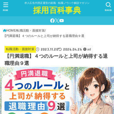
求人広告代理店運営の就職・転職ノウハウ解説マガジン
採用百科事典
MENU
SEARCH
HOME
転職活動・面接対策
【円満退職】４つのルールと上司が納得する退職理由９選
2023.11.20
2026.04.26
転職活動・面接対策
ad
【円満退職】４つのルールと上司が納得する退
職理由９選