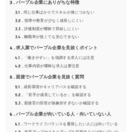
3
パープル企業にありがちな特徴
3.1
同じ仕事ばかりでスキルが身につかない
3.2
指導や教育が少なく成長しにくい
3.3
評価制度が曖昧で昇給しにくい
3.4
離職率が低くても安心できない
4
求人票でパープル企業を見抜くポイント
4.1
「働きやすい」を強調する求人には注意
4.2
仕事内容が曖昧な求人は要注意
5
面接でパープル企業を見抜く質問
5.1
成長環境やキャリアパスを確認する
5.2
「若手が成長しているか」を確認する
5.3
面接官の回答が抽象的すぎないか確認する
6
パープル企業が向いている人・向いていない人
6.1
ワークライフバランスを重視したい人には向いている
年収アップやスキルアップを目指す人には向いていな