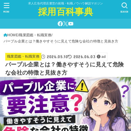
求人広告代理店運営の就職・転職ノウハウ解説マガジン
採用百科事典
MENU
SEARCH
HOME
職業図鑑・転職実務
パープル企業とは？働きやすそうに見えて危険な会社の特徴と見抜き方
2026.05.10
2026.06.03
職業図鑑・転職実務
ad
パープル企業とは？働きやすそうに見えて危険
な会社の特徴と見抜き方