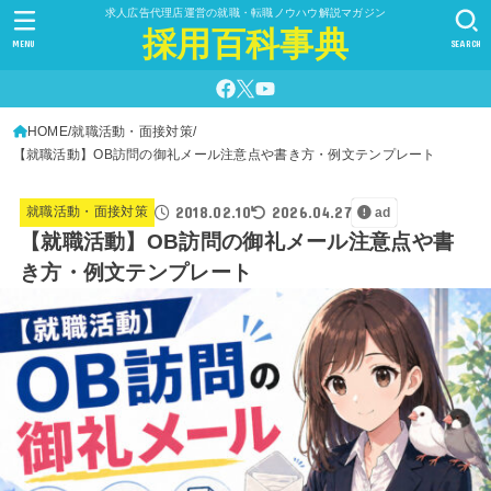
求人広告代理店運営の就職・転職ノウハウ解説マガジン
採用百科事典
MENU
SEARCH
HOME
就職活動・面接対策
【就職活動】OB訪問の御礼メール注意点や書き方・例文テンプレート
2018.02.10
2026.04.27
就職活動・面接対策
ad
【就職活動】OB訪問の御礼メール注意点や書
き方・例文テンプレート