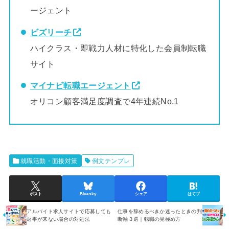
ージェント
ビズリーチ
ハイクラス・即戦力人材に特化した会員制転職
サイト
マイナビ転職エージェント
オリコン顧客満足度調査で4年連続No.1
就職活動・面接対策
例文テンプレ
ポスト
Bluesky
シェア
はてブ
アルバイト求人サイトで応募しても
仕事を辞めるべきか迷ったときの判
返事が来ない場合の対処法
断軸３選｜転職の見極め方