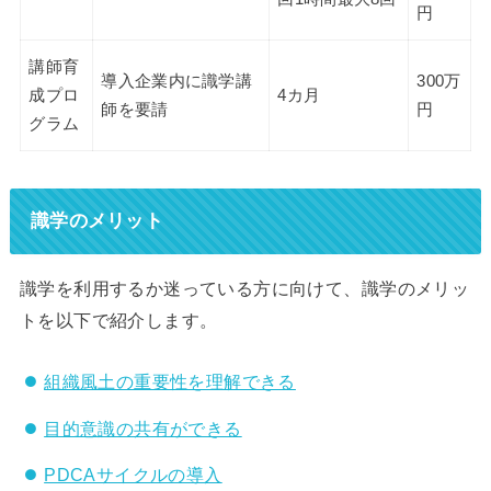
円
講師育
導入企業内に識学講
300万
成プロ
4カ月
師を要請
円
グラム
識学のメリット
識学を利用するか迷っている方に向けて、識学のメリッ
トを以下で紹介します。
組織風土の重要性を理解できる
目的意識の共有ができる
PDCAサイクルの導入