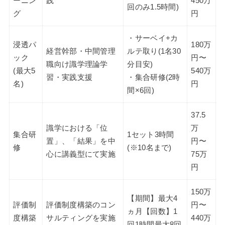
ーニン
践
450万
回のみ1.5時間)
グ
円
・サーベイ+カ
浸透パ
180万
経営幹部・中間管理
ルテ取り(1名30
ック
円〜
職向け識学理論学
分目安)
(最大5
540万
習・実践支援
・集合研修(2時
名)
円
間×6回)
37.5
識学における「位
万
集合研
1セット3時間
置」、「結果」を中
円〜
修
(※10名まで)
心に講義型にて実施
75万
円
150万
【期間】最大4
評価制
評価制度構築のコン
円〜
ヵ月【回数】1
度構築
サルティングを実施
440万
回1時間最大8回