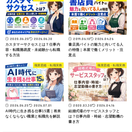
2020.06.20
2026.06.30
2019.06.10
2026.04.26
カスタマーサクセスとは？仕事内
書店員バイトの魅力と向いてる人
容・転職難易度・未経験から転職
の特徴｜本屋で働くメリット・注
する方法
意点
職業図鑑・転職実務
職業図鑑・転職実務
2026.06.25
2026.07.01
2020.03.30
2026.04.16
AI時代に生き残る仕事15選｜将来
結婚式場のサービススタッフと
なくならない職業と転職先を解説
は？仕事内容・時給・志望動機の
書き方