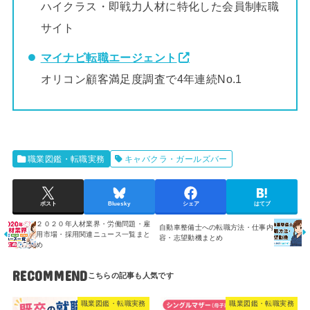
ハイクラス・即戦力人材に特化した会員制転職
サイト
マイナビ転職エージェント
オリコン顧客満足度調査で4年連続No.1
職業図鑑・転職実務
キャバクラ・ガールズバー
ポスト
Bluesky
シェア
はてブ
２０２０年人材業界・労働問題・雇
自動車整備士への転職方法・仕事内
用市場・採用関連ニュース一覧まと
容・志望動機まとめ
め
RECOMMEND
職業図鑑・転職実務
職業図鑑・転職実務