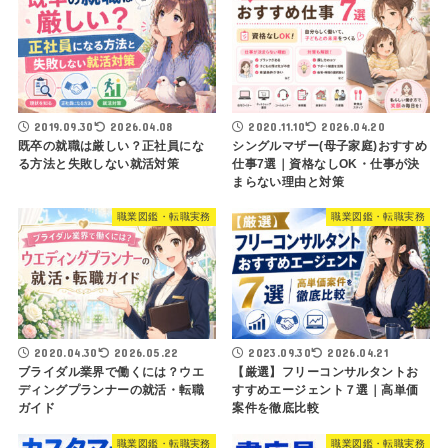
2019.09.30
2026.04.08
2020.11.10
2026.04.20
既卒の就職は厳しい？正社員にな
シングルマザー(母子家庭)おすすめ
る方法と失敗しない就活対策
仕事7選｜資格なしOK・仕事が決
まらない理由と対策
職業図鑑・転職実務
職業図鑑・転職実務
2020.04.30
2026.05.22
2023.09.30
2026.04.21
ブライダル業界で働くには？ウエ
【厳選】フリーコンサルタントお
ディングプランナーの就活・転職
すすめエージェント７選｜高単価
ガイド
案件を徹底比較
職業図鑑・転職実務
職業図鑑・転職実務