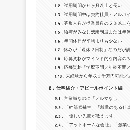
1.2
試用期間が６ヶ月以上と長い
1.3
試用期間中は契約社員・アルバ
1.4
募集人数が従業員数の５％以上
1.5
給与がみなし残業制度または年
1.6
年間休日が平均よりも少ない
1.7
休みが「週休２日制」なのだが
1.8
応募資格がマインド的な内容の
1.9
応募資格「学歴不問／年齢不問／
1.10
未経験から年収１千万円可能／
2
仕事紹介・アピールポイント編
2.1
営業職なのに「ノルマなし」
2.2
「幹部候補生」「裁量のある仕
2.3
「優しい先輩が教えます」
2.4
「アットホームな会社」「創業