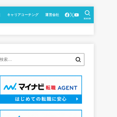
鑑
キャリアコーチング
運営会社
SEARCH
検
索: