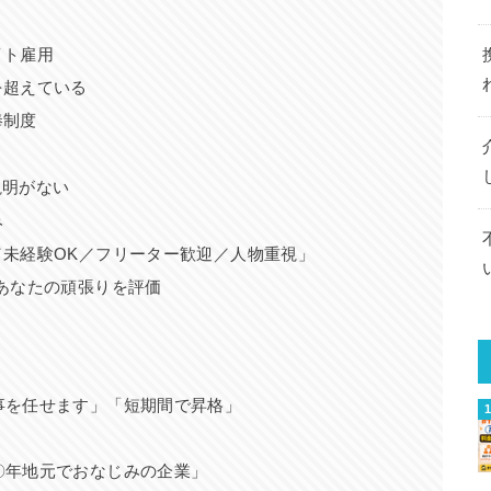
イト雇用
を超えている
俸制度
説明がない
み
未経験OK／フリーター歓迎／人物重視」
あなたの頑張りを評価
事を任せます」「短期間で昇格」
〇年地元でおなじみの企業」