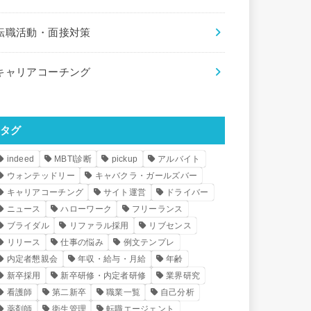
転職活動・面接対策
キャリアコーチング
タグ
indeed
MBTI診断
pickup
アルバイト
ウォンテッドリー
キャバクラ・ガールズバー
キャリアコーチング
サイト運営
ドライバー
ニュース
ハローワーク
フリーランス
ブライダル
リファラル採用
リブセンス
リリース
仕事の悩み
例文テンプレ
内定者懇親会
年収・給与・月給
年齢
新卒採用
新卒研修・内定者研修
業界研究
看護師
第二新卒
職業一覧
自己分析
薬剤師
衛生管理
転職エージェント