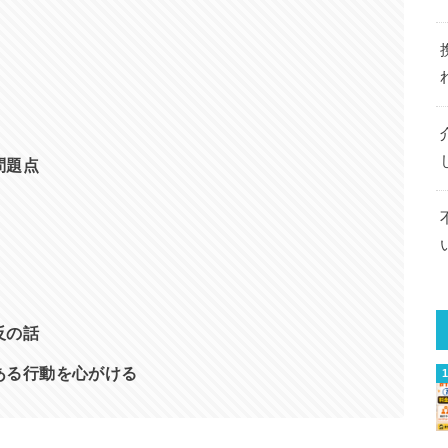
問題点
反の話
ある行動を心がける