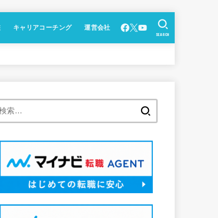
鑑
キャリアコーチング
運営会社
SEARCH
検
索: