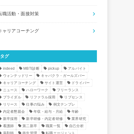
転職活動・面接対策
キャリアコーチング
タグ
indeed
MBTI診断
pickup
アルバイト
ウォンテッドリー
キャバクラ・ガールズバー
キャリアコーチング
サイト運営
ドライバー
ニュース
ハローワーク
フリーランス
ブライダル
リファラル採用
リブセンス
リリース
仕事の悩み
例文テンプレ
内定者懇親会
年収・給与・月給
年齢
新卒採用
新卒研修・内定者研修
業界研究
看護師
第二新卒
職業一覧
自己分析
薬剤師
衛生管理
転職エージェント